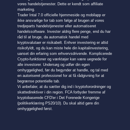
vores handelstjenester. Dette er kendt som affiliate
marketing.
Trader Intal 7.0 officielle hjemmeside og mobilapp er
ikke ansvarlige for tab som følge af brugen af ​​vores
tredjeparts handelstjenester eller automatiseret
handelssoftware. Invester aldrig flere penge, end du har
råd til at bruge, da automatisk handel med
kryptovalutaer er risikabelt. Enhver investering er altid
risikofyldt, og du kan miste hele din kapitalinvestering,
uanset din erfaring som erhvervsdrivende. Komplicerede
Crypto-funktioner og værktøjer kan være uegnede for
alle investorer. Undersøg og udfør din egen
omhyggelighed, før du begynder at handle, og tal med
en autoriseret professionel for at få rådgivning for at
begrænse potentielle tab.
Vi anbefaler, at du sætter dig ind i kryptoforordninger og
skattedirektiver i din region. FCA forbyder fremme af
kryptobaserede CFD'er i Det Forenede Kongerige
(politikerklæring PS20/10). Du skal altid gøre din
omhyggelighed først.