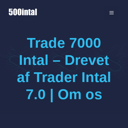
Hop
til
MENU
indhold
Trade 7000
Intal – Drevet
af Trader Intal
7.0 | Om os