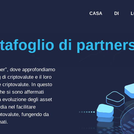
CASA
DI
L
tafoglio di partner
tner”, dove approfondiamo
di criptovalute e il loro
e criptovalute. In questo
he si sono affermati
a evoluzione degli asset
ia nel facilitare
iptovalute, fungendo da
ati.