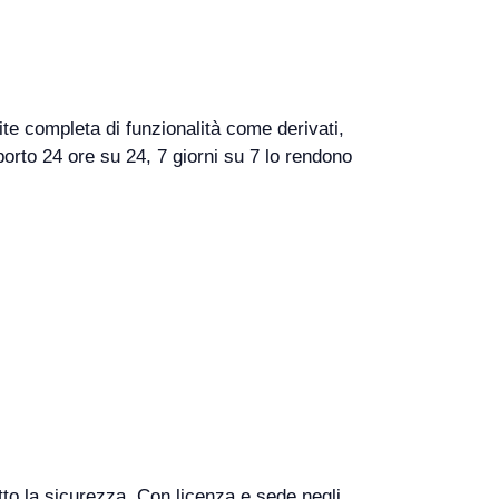
ite completa di funzionalità come derivati,
porto 24 ore su 24, 7 giorni su 7 lo rendono
tto la sicurezza. Con licenza e sede negli