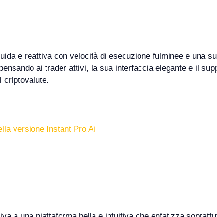
luida e reattiva con velocità di esecuzione fulminee e una su
ensando ai trader attivi, la sua interfaccia elegante e il sup
i criptovalute.
ella versione Instant Pro Ai
iva a una piattaforma bella e intuitiva che enfatizza soprattu