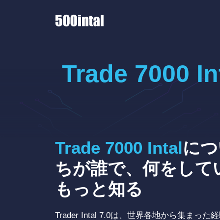
コ
ン
テ
ン
ツ
Trade 7000 I
へ
ス
キ
ッ
プ
Trade 7000 Intal
につ
ちが誰で、何をして
もっと知る
Trader Intal 7.0は、世界各地から集ま