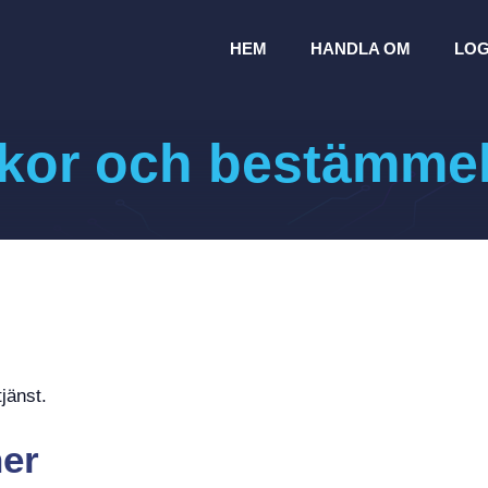
HEM
HANDLA OM
LOG
lkor och bestämme
jänst.
ner