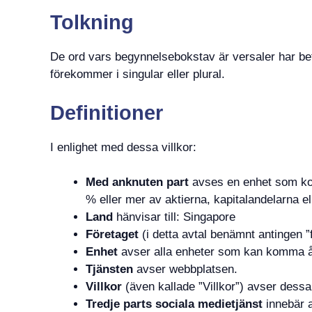
Tolkning
De ord vars begynnelsebokstav är versaler har bet
förekommer i singular eller plural.
Definitioner
I enlighet med dessa villkor:
Med anknuten part
avses en enhet som kont
% eller mer av aktierna, kapitalandelarna el
Land
hänvisar till: Singapore
Företaget
(i detta avtal benämnt antingen ”
Enhet
avser alla enheter som kan komma åt Tj
Tjänsten
avser webbplatsen.
Villkor
(även kallade ”Villkor”) avser dessa
Tredje parts sociala medietjänst
innebär al