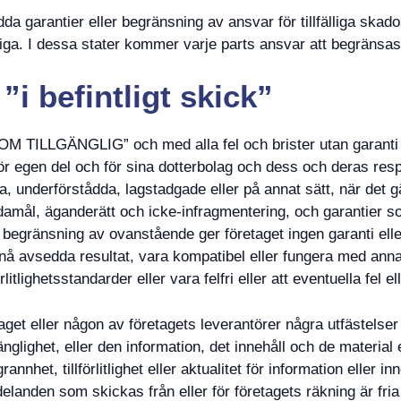
dda garantier eller begränsning av ansvar för tillfälliga skador
ga. I dessa stater kommer varje parts ansvar att begränsas i
 ”i befintligt skick”
M TILLGÄNGLIG” och med alla fel och brister utan garanti a
t, för egen del och för sina dotterbolag och dess och deras re
iga, underförstådda, lagstadgade eller på annat sätt, när det g
 ändamål, äganderätt och icke-infragmentering, och garantie
 begränsning av ovanstående ger företaget ingen garanti elle
pnå avsedda resultat, vara kompatibel eller fungera med ann
litlighetsstandarder eller vara felfri eller att eventuella fel el
et eller någon av företagets leverantörer några utfästelser el
änglighet, eller den information, det innehåll och de material e
nnhet, tillförlitlighet eller aktualitet för information eller inn
elanden som skickas från eller för företagets räkning är fria 