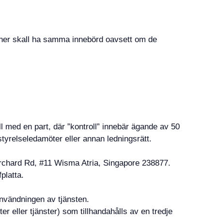
ioner skall ha samma innebörd oavsett om de
l med en part, där ”kontroll” innebär ägande av 50
styrelseledamöter eller annan ledningsrätt.
5 Orchard Rd, #11 Wisma Atria, Singapore 238877.
platta.
användningen av tjänsten.
ter eller tjänster) som tillhandahålls av en tredje