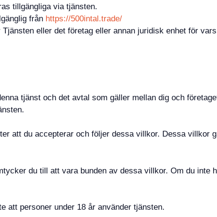
s tillgängliga via tjänsten.
llgänglig från
https://500intal.trade/
änsten eller det företag eller annan juridisk enhet för var
enna tjänst och det avtal som gäller mellan dig och företaget
änsten.
ätter att du accepterar och följer dessa villkor. Dessa villko
amtycker du till att vara bunden av dessa villkor. Om du inte
inte att personer under 18 år använder tjänsten.