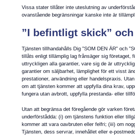
Vissa stater tillåter inte uteslutning av underförstå
ovanstående begränsningar kanske inte är tillämpli
”I befintligt skick” och
Tjänsten tillhandahålls Dig ”SOM DEN ÄR” och ”SO
tillåts enligt tillämplig lag frånsäger sig företage
uttryckligen alla garantier, vare sig de är uttryckl
garantier om säljbarhet, lämplighet för ett visst
prestationer, användning eller handelspraxis. Utan
om att tjänsten kommer att uppfylla dina krav, up
fungera utan avbrott, uppfylla prestanda- eller tillför
Utan att begränsa det föregående gör varken företag
underförstådda: (i) om tjänstens funktion eller tillg
kommer att vara oavbruten eller felfri; (iii) om noggra
Tjänsten, dess servrar, innehållet eller e-postmedd