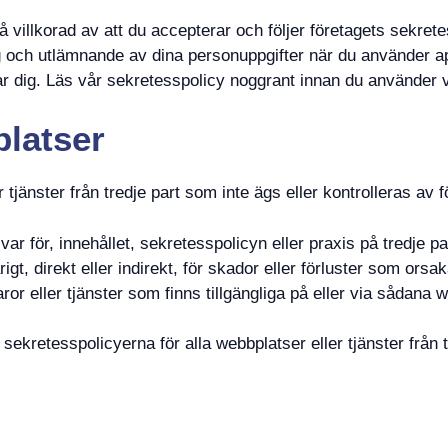
så villkorad av att du accepterar och följer företagets sekre
g och utlämnande av dina personuppgifter när du använder ap
ar dig. Läs vår sekretesspolicy noggrant innan du använder v
platser
r tjänster från tredje part som inte ägs eller kontrolleras av f
var för, innehållet, sekretesspolicyn eller praxis på tredje p
igt, direkt eller indirekt, för skador eller förluster som ors
varor eller tjänster som finns tillgängliga på eller via sådana w
sekretesspolicyerna för alla webbplatser eller tjänster från