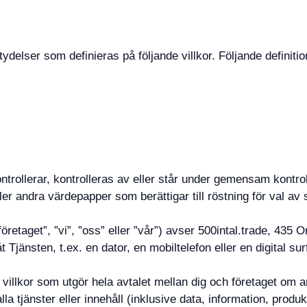
ydelser som definieras på följande villkor. Följande definit
rollerar, kontrolleras av eller står under gemensam kontrol
ler andra värdepapper som berättigar till röstning för val av 
företaget”, ”vi”, ”oss” eller ”vår”) avser 500intal.trade, 43
änsten, t.ex. en dator, en mobiltelefon eller en digital surf
 villkor som utgör hela avtalet mellan dig och företaget om 
la tjänster eller innehåll (inklusive data, information, produk