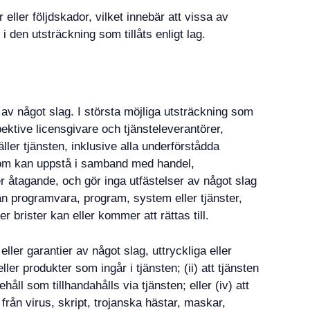
 eller följdskador, vilket innebär att vissa av
 den utsträckning som tillåts enligt lag.
v något slag. I största möjliga utsträckning som
spektive licensgivare och tjänsteleverantörer,
äller tjänsten, inklusive alla underförstådda
r som kan uppstå i samband med handel,
r åtagande, och gör inga utfästelser av något slag
an programvara, program, system eller tjänster,
ler brister kan eller kommer att rättas till.
ler garantier av något slag, uttryckliga eller
ller produkter som ingår i tjänsten; (ii) att tjänsten
ehåll som tillhandahålls via tjänsten; eller (iv) att
från virus, skript, trojanska hästar, maskar,