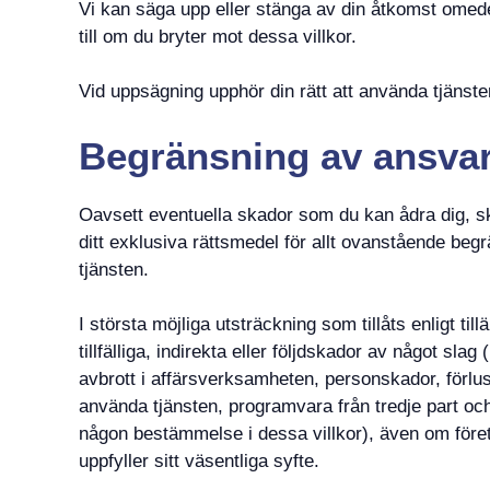
Vi kan säga upp eller stänga av din åtkomst omede
till om du bryter mot dessa villkor.
Vid uppsägning upphör din rätt att använda tjänst
Begränsning av ansva
Oavsett eventuella skador som du kan ådra dig, sk
ditt exklusiva rättsmedel för allt ovanstående begr
tjänsten.
I största möjliga utsträckning som tillåts enligt ti
tillfälliga, indirekta eller följdskador av något sla
avbrott i affärsverksamheten, personskador, förlust 
använda tjänsten, programvara från tredje part oc
någon bestämmelse i dessa villkor), även om föret
uppfyller sitt väsentliga syfte.