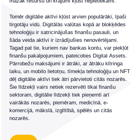
mazāk resursu un krājumi kļūst nepietiekami.
Tomēr digitālie aktīvi kļūst arvien populārāki, īpaši
tirgotāju vidū. Digitālās valūtas kopā ar blokķēdes
tehnoloģiju ir satricinājušas finanšu pasauli, un
šāda veida aktīvi ir izrādījušies nenovērtējami.
Tagad pat tie, kuriem nav bankas kontu, var piekļūt
finanšu pakalpojumiem, pateicoties Digital Assets.
Pārrobežu maksājumi ir ātrāki, ar ātrāku klīringa
laiku, un mobilo lietotņu, tīmekļa tehnoloģiju un NFT
dēļ digitālie aktīvi tiek ātri pārvietoti citās nozarēs.
Šie līdzekļi vairs netiek rezervēti tikai finanšu
sektoram, digitālie līdzekļi tiek pieņemti arī
vairākās nozarēs, piemēram, medicīnā, e-
komercijā, mākslā, izglītībā, spēlēs un citās
nozarēs.