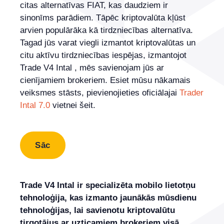
citas alternatīvas FIAT, kas daudziem ir
sinonīms parādiem. Tāpēc kriptovalūta kļūst
arvien populārāka kā tirdzniecības alternatīva.
Tagad jūs varat viegli izmantot kriptovalūtas un
citu aktīvu tirdzniecības iespējas, izmantojot
Trade V4 Intal , mēs savienojam jūs ar
cienījamiem brokeriem. Esiet mūsu nākamais
veiksmes stāsts, pievienojieties oficiālajai
Trader
Intal 7.0
vietnei šeit.
Sāc
Trade V4 Intal ir specializēta mobilo lietotņu
tehnoloģija, kas izmanto jaunākās mūsdienu
tehnoloģijas, lai savienotu kriptovalūtu
tirgotājus ar uzticamiem brokeriem visā