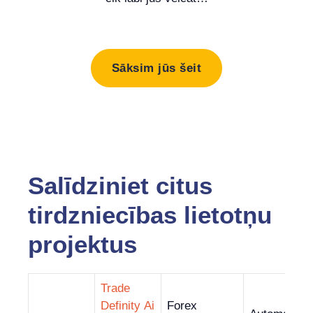
Sāksim jūs šeit
Salīdziniet citus
tirdzniecības lietotņu
projektus
Trade
Definity Ai
Forex