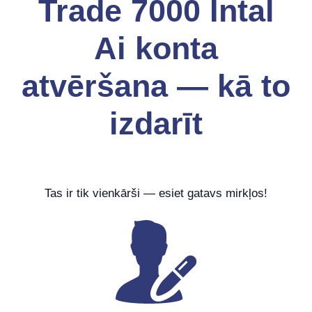
Trade 7000 Intal
Ai konta
atvēršana — kā to
izdarīt
Tas ir tik vienkārši — esiet gatavs mirkļos!