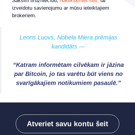
Sāksim tirdzniecību,
noklikšķiniet šeit,
lai
izveidotu savienojumu ar mūsu ieteiktajiem
brokeriem.
Leons Luovs, Nobela Miera prēmijas
kandidāts —
“Katram informētam cilvēkam ir jāzina
par Bitcoin, jo tas varētu būt viens no
svarīgākajiem notikumiem pasaulē.”
Atveriet savu kontu šeit