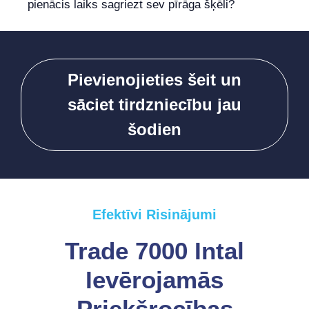
pienācis laiks sagriezt sev pīrāga šķēli?
Pievienojieties šeit un
sāciet tirdzniecību jau
šodien
Efektīvi Risinājumi
Trade 7000 Intal
Ievērojamās
Priekšrocības