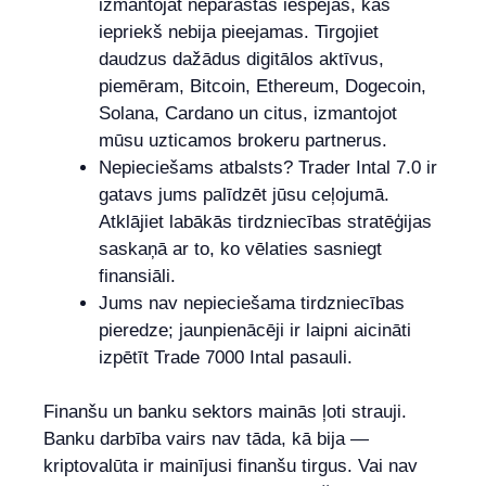
izmantojat neparastas iespējas, kas
iepriekš nebija pieejamas. Tirgojiet
daudzus dažādus digitālos aktīvus,
piemēram, Bitcoin, Ethereum, Dogecoin,
Solana, Cardano un citus, izmantojot
mūsu uzticamos brokeru partnerus.
Nepieciešams atbalsts? Trader Intal 7.0 ir
gatavs jums palīdzēt jūsu ceļojumā.
Atklājiet labākās tirdzniecības stratēģijas
saskaņā ar to, ko vēlaties sasniegt
finansiāli.
Jums nav nepieciešama tirdzniecības
pieredze; jaunpienācēji ir laipni aicināti
izpētīt Trade 7000 Intal pasauli.
Finanšu un banku sektors mainās ļoti strauji.
Banku darbība vairs nav tāda, kā bija —
kriptovalūta ir mainījusi finanšu tirgus. Vai nav