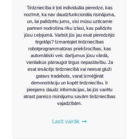
Tirdzniecība ir ļoti individuāla pieredze, kas
nozīmē, ka nav daudzfunkcionāla risinājuma,
un, lai palīdzētu jums, visi mūsu uzticamie
partneri nodrošina rīku izlasi, kas palīdzēs
jūsu ceļojumā. Varbūt jūs jau esat pieredzējis
tirgotājs? Izmantojiet tirdzniecības
robotprogrammatūras priekšrocības, kas
automātiski veic darījumus jūsu vārdā,
vienlaikus pārraugot tirgus nepastāvību. Ja
esat iesācējs tirdzniecībā vai neesat gluži
gatavs tradebots, varat izmēģināt
demonstrāciju un kopēt tirdzniecību. Ir
pieejams daudz informācijas, lai jūs varētu
atrast pareizo risinājumu savām tirdzniecības
vajadzībām.
Lasīt vairāk