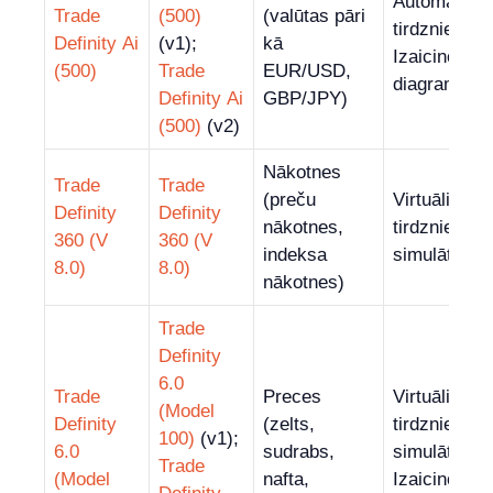
Automatizēt
Trade
(500)
(valūtas pāri
tirdzniecība
Definity Ai
(v1);
kā
Izaicinoši
(500)
Trade
EUR/USD,
diagrammu r
Definity Ai
GBP/JPY)
(500)
(v2)
Nākotnes
Trade
Trade
(preču
Virtuālie
Definity
Definity
nākotnes,
tirdzniecība
360 (V
360 (V
indeksa
simulātori
8.0)
8.0)
nākotnes)
Trade
Definity
6.0
Trade
Preces
Virtuālie
(Model
Definity
(zelts,
tirdzniecība
100)
(v1);
6.0
sudrabs,
simulātori;
Trade
(Model
nafta,
Izaicinoši