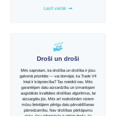
Lasīt vairāk
Droši un droši
Mēs saprotam, ka drošība un drošība ir jūsu
galvenā prioritāte — vai domājat, ka Trade V4
Intal ir krāpniecība? Tas noteikti nav. Mēs
garantējam datu aizsardzību un izmantojam
augstākās kvalitātes drošības algoritmus, lai
aizsargātu jūs. Mēs arī nodrošinām visiem
mūsu lietotājiem pilnīgu datu pārvaldīšanas
pārredzamību. Nav drošības pārkāpumu
riska, jūsu informācija ir pilnīgi droša, lai