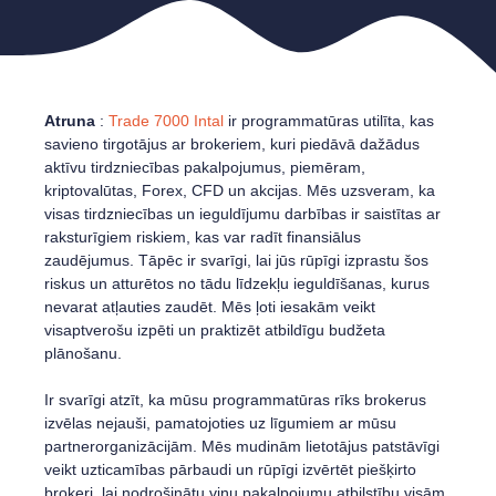
Atruna
:
Trade 7000 Intal
ir programmatūras utilīta, kas
savieno tirgotājus ar brokeriem, kuri piedāvā dažādus
aktīvu tirdzniecības pakalpojumus, piemēram,
kriptovalūtas, Forex, CFD un akcijas. Mēs uzsveram, ka
visas tirdzniecības un ieguldījumu darbības ir saistītas ar
raksturīgiem riskiem, kas var radīt finansiālus
zaudējumus. Tāpēc ir svarīgi, lai jūs rūpīgi izprastu šos
riskus un atturētos no tādu līdzekļu ieguldīšanas, kurus
nevarat atļauties zaudēt. Mēs ļoti iesakām veikt
visaptverošu izpēti un praktizēt atbildīgu budžeta
plānošanu.
Ir svarīgi atzīt, ka mūsu programmatūras rīks brokerus
izvēlas nejauši, pamatojoties uz līgumiem ar mūsu
partnerorganizācijām. Mēs mudinām lietotājus patstāvīgi
veikt uzticamības pārbaudi un rūpīgi izvērtēt piešķirto
brokeri, lai nodrošinātu viņu pakalpojumu atbilstību visām